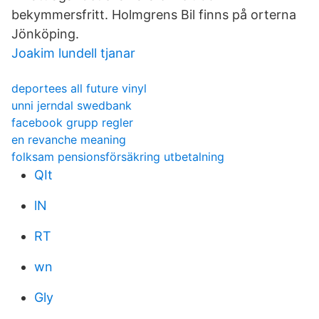
bekymmersfritt. Holmgrens Bil finns på orterna
Jönköping.
Joakim lundell tjanar
deportees all future vinyl
unni jerndal swedbank
facebook grupp regler
en revanche meaning
folksam pensionsförsäkring utbetalning
QIt
lN
RT
wn
Gly