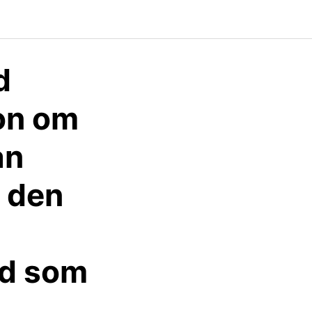
d
on om
an
r den
ad som