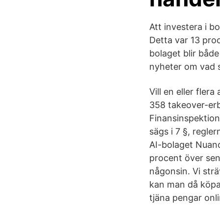
Att investera i 
Detta var 13 pro
bolaget blir både
nyheter om vad 
Vill en eller fle
358 takeover-er
Finansinspektion
sägs i 7 §, regle
AI-bolaget Nuanc
procent över sen
någonsin. Vi strä
kan man då köpa 
tjäna pengar onli