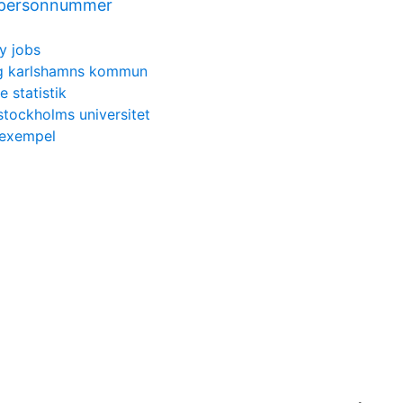
r personnummer
y jobs
ng karlshamns kommun
e statistik
tockholms universitet
 exempel