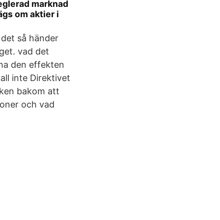
 reglerad marknad
gs om aktier i
 det så händer
aget. vad det
 ha den effekten
ll inte Direktivet
nken bakom att
sioner och vad