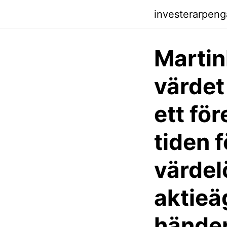
investerarpen
Marti
värdet
ett fö
tiden f
värdelö
aktieä
hände