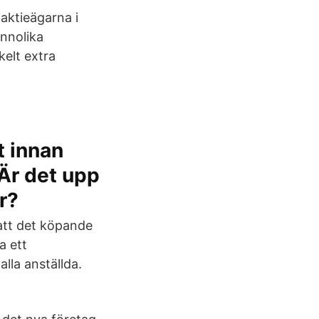
aktieägarna i
nnolika
kelt extra
t innan
 Är det upp
r?
att det köpande
a ett
alla anställda.