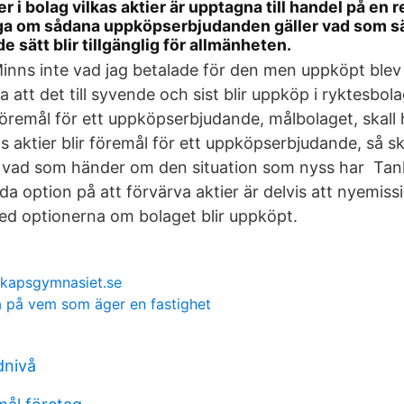
r i bolag vilkas aktier är upptagna till handel på en
råga om sådana uppköpserbjudanden gäller vad som sä
e sätt blir tillgänglig för allmänheten.
inns inte vad jag betalade för den men uppköpt blev
 att det till syvende och sist blir uppköp i ryktesbol
öremål för ett uppköpserbjudande, målbolaget, skall
 aktier blir föremål för ett uppköpserbjudande, så ska
å vad som händer om den situation som nyss har Ta
lda option på att förvärva aktier är delvis att nyemis
d optionerna om bolaget blir uppköpt.
skapsgymnasiet.se
a på vem som äger en fastighet
dnivå