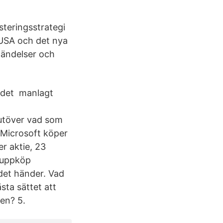
steringsstrategi
 USA och det nya
 händelser och
a det manlagt
 utöver vad som
e Microsoft köper
r aktie, 23
a uppköp
 det händer. Vad
sta sättet att
sen? 5.