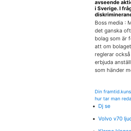
avseende aktie
i Sverige. I f
diskriminerand
Boss media : M
det ganska ofta
bolag som är f
att om bolagets
reglerar ocks
erbjuda anstäl
som händer me
Din framtid.kun
hur tar man red
Dj se
Volvo v70 lju