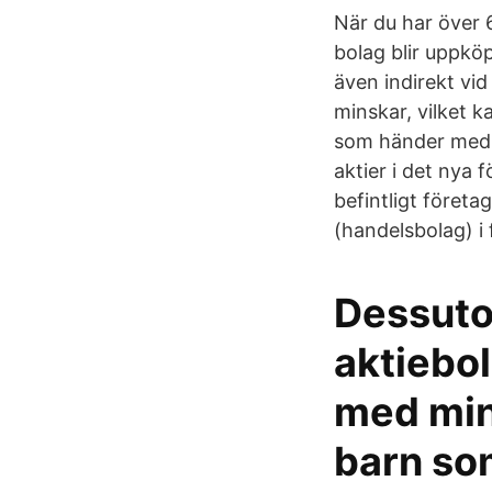
När du har över 
bolag blir uppkö
även indirekt vi
minskar, vilket k
som händer med d
aktier i det nya 
befintligt företag
(handelsbolag) i 
Dessuto
aktiebo
med mina
barn som