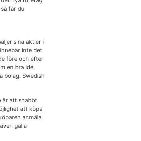
 det nya företag
så får du
ljer sina aktier i
 innebär inte det
de före och efter
om en bra idé,
bra bolag. Swedish
 är att snabbt
jlighet att köpa
e köparen anmäla
 även gälla