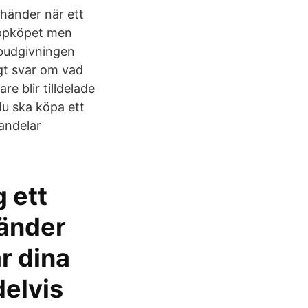
 händer när ett
 uppköpet men
 budgivningen
igt svar om vad
 blir tilldelade
du ska köpa ett
 andelar
 ett
händer
r dina
 delvis