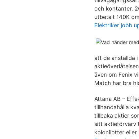
tillvägagångssät
och kontanter. 2
utbetalt 140K om
Elektriker jobb u
att de anställda 
aktieöverlåtelsen
även om Fenix vin
Match har bra his
Attana AB – Effek
tillhandahålla k
tillbaka aktier 
sitt aktieförvärv
kolonilotter eller