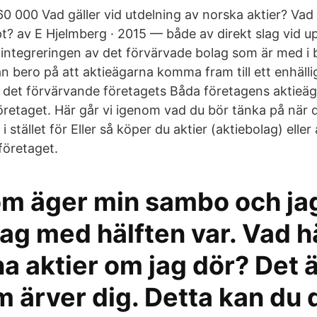
60 000 Vad gäller vid utdelning av norska aktier? Vad
pt? av E Hjelmberg · 2015 — både av direkt slag vid
d integreringen av det förvärvade bolag som är med i
an bero på att aktieägarna komma fram till ett enhäll
et förvärvande företagets Båda företagens aktieägare
företaget. Här går vi igenom vad du bör tänka på när 
 i stället för Eller så köper du aktier (aktiebolag) eller
företaget.
m äger min sambo och jag
lag med hälften var. Vad 
 aktier om jag dör? Det ä
 ärver dig. Detta kan du