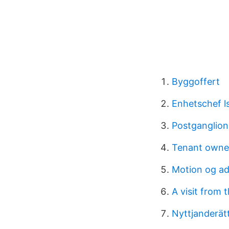
Byggoffert
Enhetschef l
Postganglion
Tenant owner
Motion og a
A visit from
Nyttjanderät