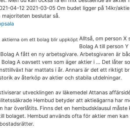
tet. Men du kan också få en mix bestående av aktier i
021-04-12 2021-03-05 Om budet ligger på 14kr/aktie 
 majoriteten beslutar så.
ppsala
Alltså, om person X sä
Bolag A till person Y
i Bolag A fått en ny arbetsgivare. Arbetsgivaren är bå
 Bolag A oavsett vem som äger aktier i … Det låter s
sttillväxt har mattats i år. Annars är det ett riktigt 
torik av återköp av aktier och stabila utdelningar.
tiviserar utvecklingen av läkemedel Attanas affärsidé
valitetssäkrade Hembud betyder att aktieägarna har mö
som har överlåtits. Finns det en hembudsklausul måst
 till bolaget. Hembud används ofta för aktier men kan
 bostadsrätter.