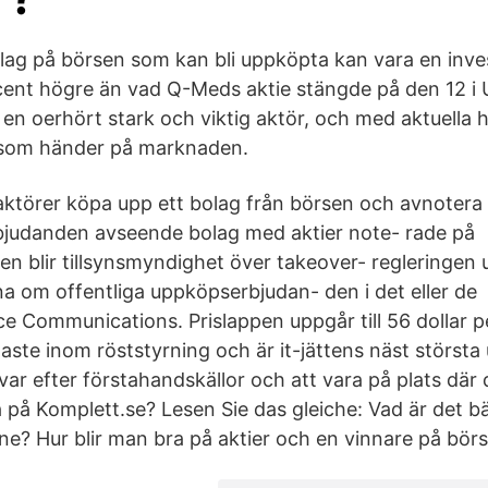
bolag på börsen som kan bli uppköpta kan vara en inve
cent högre än vad Q-Meds aktie stängde på den 12 i
 en oerhört stark och viktig aktör, och med aktuella
som händer på marknaden.
ra aktörer köpa upp ett bolag från börsen och avnoter
bjudanden avseende bolag med aktier note- rade på
en blir tillsynsmyndighet över takeover- regleringen
rna om offentliga uppköpserbjudan- den i det eller d
e Communications. Prislappen uppgår till 56 dollar pe
aste inom röststyrning och är it-jättens näst störst
var efter förstahandskällor och att vara på plats där
på Komplett.se? Lesen Sie das gleiche: Vad är det bä
ne? Hur blir man bra på aktier och en vinnare på bör