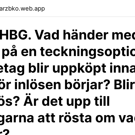
garzbko.web.app
nHBG. Vad händer me
 på en teckningsopti
retag blir uppköpt inn
ör inlösen börjar? Bli
s? Är det upp till
garna att rösta om v
r?