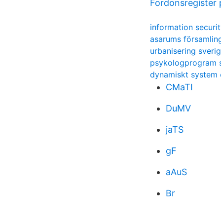
Fordonsregiste
information securit
asarums församli
urbanisering sverig
psykologprogram s
dynamiskt system
CMaTI
DuMV
jaTS
gF
aAuS
Br