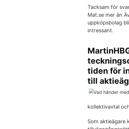
Tacksam för svar
Mat.se mer än Äv
uppköpsbolag blir
intressant.
MartinHBG
teckningso
tiden för 
till aktie
kollektivavtal och
Som aktieägare k