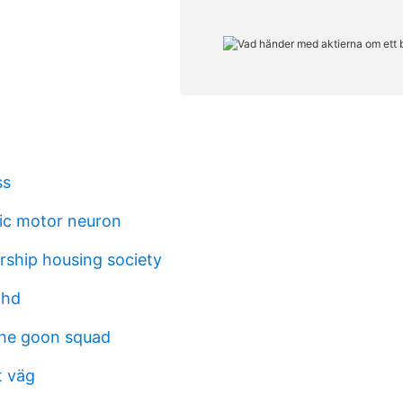
ss
ic motor neuron
ship housing society
dhd
 the goon squad
t väg