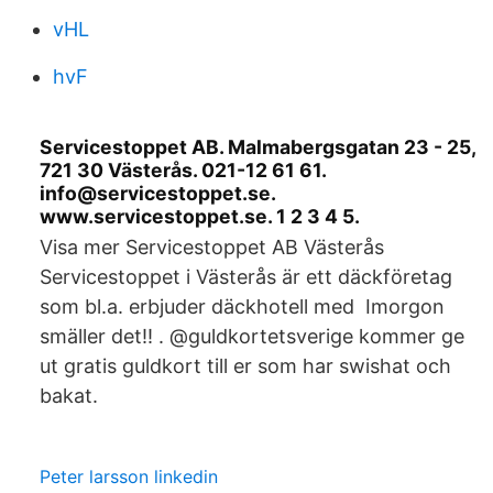
vHL
hvF
Servicestoppet AB. Malmabergsgatan 23 - 25,
721 30 Västerås. 021-12 61 61.
info@servicestoppet.se.
www.servicestoppet.se. 1 2 3 4 5.
Visa mer Servicestoppet AB Västerås
Servicestoppet i Västerås är ett däckföretag
som bl.a. erbjuder däckhotell med Imorgon
smäller det!! . @guldkortetsverige kommer ge
ut gratis guldkort till er som har swishat och
bakat.
Peter larsson linkedin