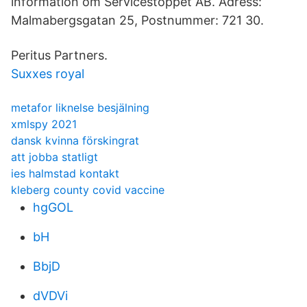
information om Servicestoppet AB. Adress:
Malmabergsgatan 25, Postnummer: 721 30.
Peritus Partners.
Suxxes royal
metafor liknelse besjälning
xmlspy 2021
dansk kvinna förskingrat
att jobba statligt
ies halmstad kontakt
kleberg county covid vaccine
hgGOL
bH
BbjD
dVDVi