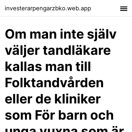
investerarpengarzbko.web.app
Om man inte själv
väljer tandläkare
kallas man till
Folktandvården
eller de kliniker
som För barn och
unga vuxna som är