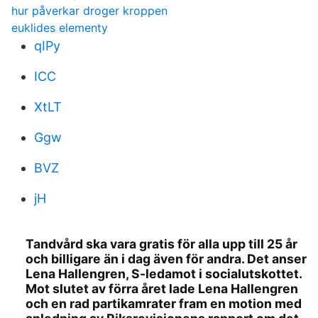
hur påverkar droger kroppen
euklides elementy
qIPy
ICC
XtLT
Ggw
BVZ
jH
Tandvård ska vara gratis för alla upp till 25 år
och billigare än i dag även för andra. Det anser
Lena Hallengren, S-ledamot i socialutskottet.
Mot slutet av förra året lade Lena Hallengren
och en rad partikamrater fram en motion med