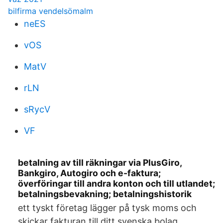
bilfirma vendelsömalm
neES
vOS
MatV
rLN
sRycV
VF
betalning av till räkningar via PlusGiro,
Bankgiro, Autogiro och e-faktura;
överföringar till andra konton och till utlandet;
betalningsbevakning; betalningshistorik
ett tyskt företag lägger på tysk moms och
skickar fakturan till ditt svenska bolag.