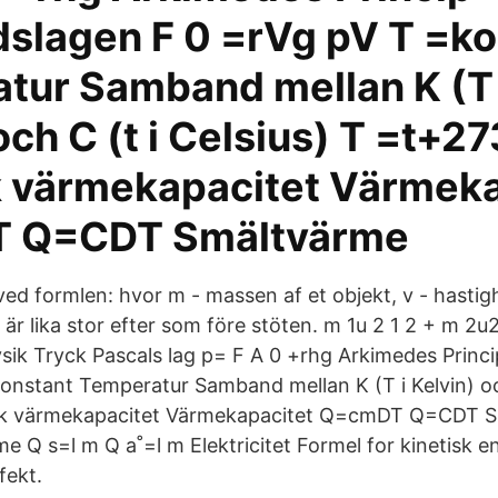
ndslagen F 0 =rVg pV T =k
tur Samband mellan K (T 
och C (t i Celsius) T =t+27
 värmekapacitet Värmeka
 Q=CDT Smältvärme
ved formlen: hvor m - massen af et objekt, v - hastig
 är lika stor efter som före stöten. m 1u 2 1 2 + m 2u
ik Tryck Pascals lag p= F A 0 +rhg Arkimedes Princi
onstant Temperatur Samband mellan K (T i Kelvin) och
ﬁk värmekapacitet Värmekapacitet Q=cmDT Q=CDT 
 Q s=l m Q a˚=l m Elektricitet Formel for kinetisk e
fekt.