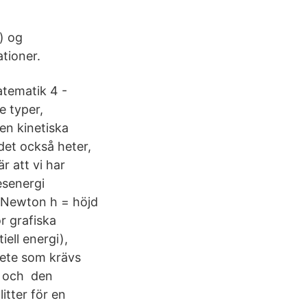
) og
tioner.
atematik 4 -
e typer,
en kinetiska
 det också heter,
 att vi har
esenergi
 i Newton h = höjd
r grafiska
iell energi),
rbete som krävs
a och den
itter för en