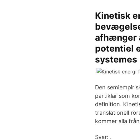
Kinetisk e
bevægelses
afhænger 
potentiel 
systemes
Den semiempirisk
partiklar som kom
definition. Kinet
translationell rö
kommer alla från
Svar: .