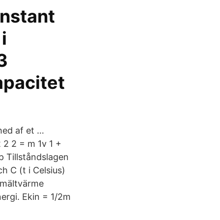
onstant
i
3
pacitet
hed af et …
2 2 2 = m 1v 1 +
p Tillståndslagen
 C (t i Celsius)
Smältvärme
nergi. Ekin = 1/2m