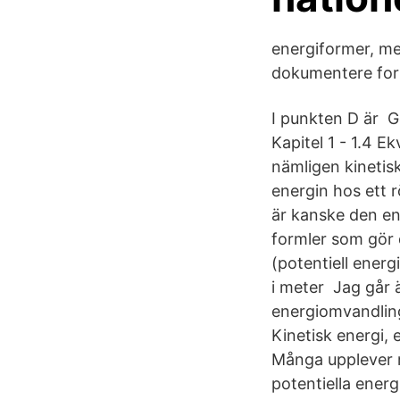
energiformer, me
dokumentere form
I punkten D är G
Kapitel 1 - 1.4 Ek
nämligen kinetis
energin hos ett r
är kanske den en
formler som gör 
(potentiell energ
i meter Jag går 
energiomvandlinga
Kinetisk energi, 
Många upplever 
potentiella energi