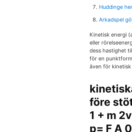
Huddinge he
Arkadspel gö
Kinetisk energi (
eller rörelseener
dess hastighet ti
för en punktform
även för kinetis
kinetisk
före stö
1 + m 2v
p= F A 