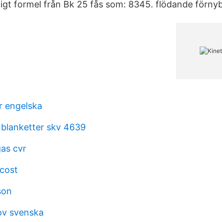
igt formel från Bk 25 fås som: 8345. flödande förnyb
r engelska
 blanketter skv 4639
as cvr
cost
son
rov svenska