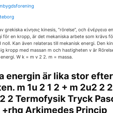
mbygdsforening
teborg
av grekiska κίνησις kinesis, ”rörelse”, och ἐνέργεια en
gi för en kropp, är det mekaniska arbete som krävs fö
ll noll. Kan även relateras till mekanisk energi. Den ki
ig kropp med massan m och hastigheten v är Rörelse
k energi. W k = m v 2 2. m = massa.
a energin är lika stor efte
ten. m 1u 2 1 2 + m 2u2 2 
2 2 Termofysik Tryck Pasc
0 +rhg Arkimedes Princip