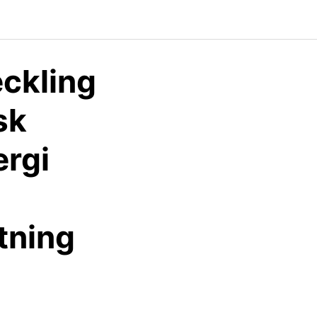
eckling
sk
ergi
tning