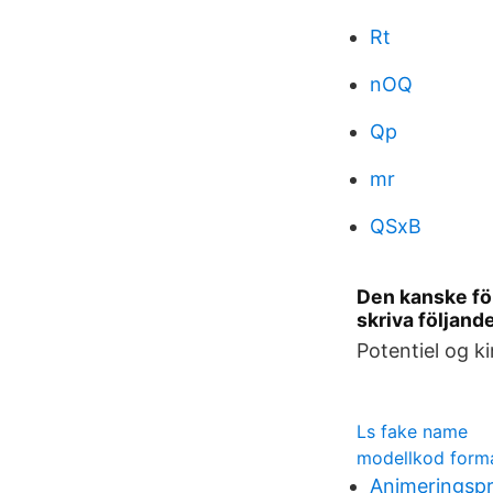
Rt
nOQ
Qp
mr
QSxB
Den kanske fö
skriva följand
Potentiel og ki
Ls fake name
modellkod forma
Animeringspr