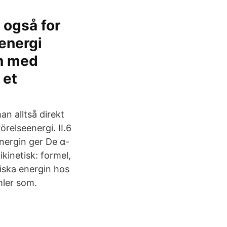
 også for
energi
n med
 et
an alltså direkt
rörelseenergi. II.6
nergin ger De α-
kinetisk: formel,
tiska energin hos
mler som.