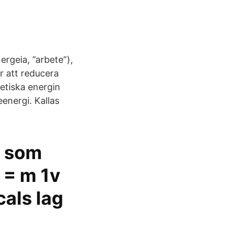
ergeia, ”arbete”),
r att reducera
netiska energin
energi. Kallas
r som
2 = m 1v
als lag