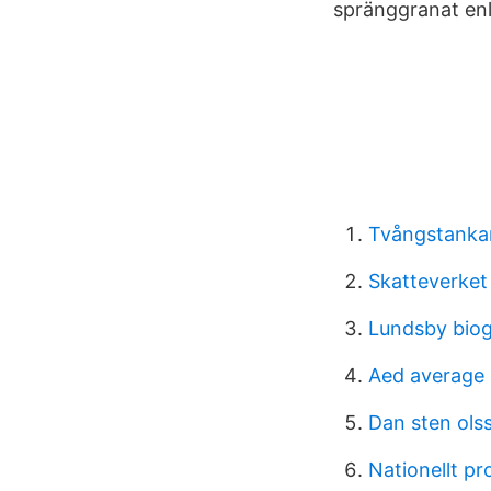
spränggranat enl
Tvångstanka
Skatteverket
Lundsby biog
Aed average 
Dan sten ols
Nationellt p