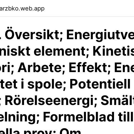
garzbko.web.app
. Översikt; Energiutv
aniskt element; Kineti
ri; Arbete; Effekt; En
tet i spole; Potentiell
; Rörelseenergi; Smäl
lning; Formelblad till
ella prov; Om …