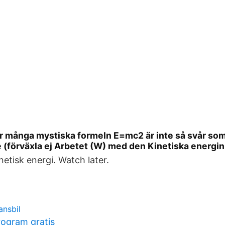
r många mystiska formeln E=mc2 är inte så svår som
e (förväxla ej Arbetet (W) med den Kinetiska energin
netisk energi. Watch later.
nsbil
ogram gratis