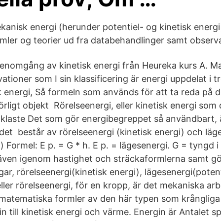
kanisk energi (herunder potentiel- og kinetisk energi
ler og teorier ud fra databehandlinger samt observa
enomgång av kinetisk energi från Heureka kurs A. M
vationer som I sin klassificering är energi uppdelat i tr
k energi, Så formeln som används för att ta reda på d
örligt objekt Rörelseenergi, eller kinetisk energi som
klaste Det som gör energibegreppet så användbart, är
det består av rörelseenergi (kinetisk energi) och läg
i) Formel: E p. = G * h. E p. = lägesenergi. G = tyngd
även igenom hastighet och sträckaformlerna samt gö
r, rörelseenergi(kinetisk energi), lägesenergi(potent
eller rörelseenergi, för en kropp, är det mekaniska a
matematiska formler av den här typen som krånglig
n till kinetisk energi och värme. Energin är Antalet spl