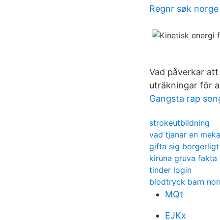
Regnr søk norge
Vad påverkar att 
uträkningar för a
Gangsta rap son
strokeutbildning
vad tjanar en meka
gifta sig borgerligt
kiruna gruva fakta
tinder login
blodtryck barn no
MQt
EJKx