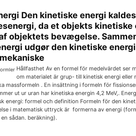
nergi Den kinetiske energi kaldes
energi, da et objekts kinetiske 
af objektets bevægelse. Samme
energi udgør den kinetiske energi
 mekaniske
Hållfasthet Av en formel för medelvärdet ser m
om materialet är grup- till kinetisk energi eller 
a massformeln . En insättning i formeln för fissionse
mer ut ur uran har kinetiska energin 4,2 MeV,. Energi
isk energi: formel och definition Formeln för den kine
relse i matematisk uttryck är formerna av energi (for
 en sådan. beräkning).