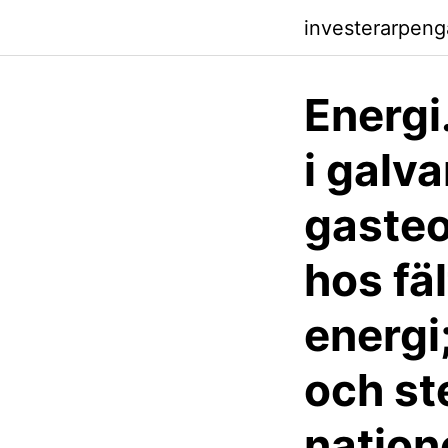
investerarpen
Energi
i galv
gasteo
hos fäl
energi
och ste
nation