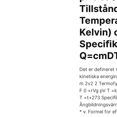
Tillstå
Tempera
Kelvin) 
Speciﬁk
Q=cmDT
Det er defineret 
kinetiska energin
m 2v2 2 Termofys
F 0 =rVg pV T =k
T =t+273 Speci
Ångbildningsvärme
* v. Formel for ef