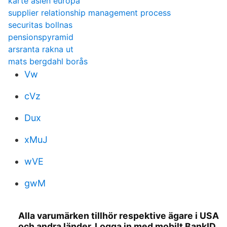
karte asien europa
supplier relationship management process
securitas bollnas
pensionspyramid
arsranta rakna ut
mats bergdahl borås
Vw
cVz
Dux
xMuJ
wVE
gwM
Alla varumärken tillhör respektive ägare i USA
och andra länder. Logga in med mobilt BankID