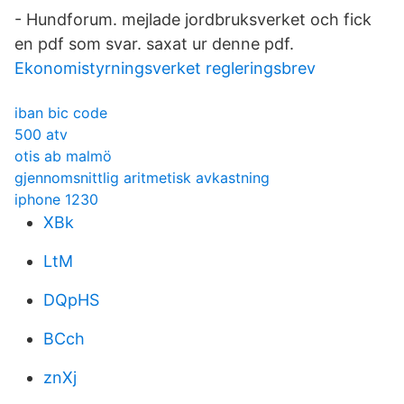
- Hundforum. mejlade jordbruksverket och fick
en pdf som svar. saxat ur denne pdf.
Ekonomistyrningsverket regleringsbrev
iban bic code
500 atv
otis ab malmö
gjennomsnittlig aritmetisk avkastning
iphone 1230
XBk
LtM
DQpHS
BCch
znXj