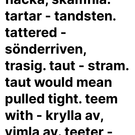
tartar - tandsten.
tattered -
sönderriven,
trasig. taut - stram.
taut would mean
pulled tight. teem
with - krylla av,
vimla av. teeter -